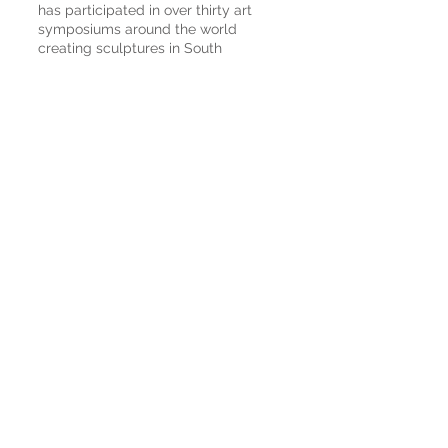
has participated in over thirty art
symposiums around the world
creating sculptures in South
America, United States, Japan, Korea
and various European countries
using marbel, granite, wood, steel,
stainless steel, snow, ice, fire and
land art.
He has had individual exibitions in
England, Sweden, Germany, Portugal
and Spain. He has also participated
in various collective exhibitions in
many other countries.
His work can be found in various
international and Spanish collections
and can be seen in many public
spaces.A large collection of his
sculpture can be seen in a park in
Svalöv, Sweden. The works were
donated to the town by gallery
owner John ove Hansson.
He has a studio in the foothills of
Sierra Nevada mountains near
Málaga in Spain where he lives with