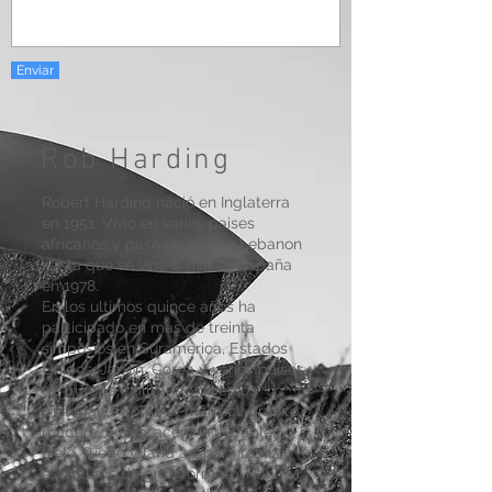
Enviar
Rob Harding
Robert Harding nació en Inglaterra
en 1951. Vivio en varios paises
africanos y paso un año en Lebanon
hasta que se vino a vivir en España
en 1978.
En los ultimos quince años ha
participado en más de treinta
simposios en Suramérica, Estados
Unidos, Japón, Corea y varios países
de Europa, utilizando diversos
materiales como el mármol, granito,
madera, acero, acero inoxidable,
hielo, fuego y land art para realizar
esculturas de gran formato. Ha